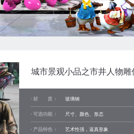
城市景观小品之市井人物雕
· 材 质 /
玻璃钢
· 可选功能 /
尺寸、颜色、形态
· 产品特色 /
艺术性强，逼真形象