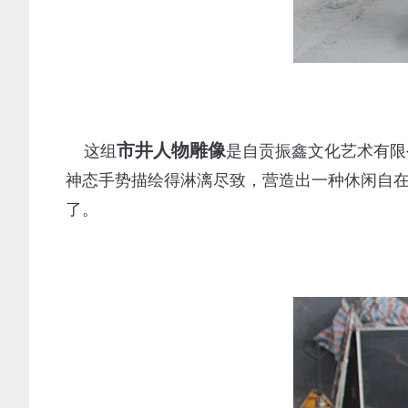
市井人物雕像
这组
是自贡振鑫文化艺术有限
神态手势描绘得淋漓尽致，营造出一种休闲自
了。