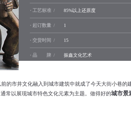
· 工艺标准 /
85%以上还原度
· 起订数量 /
1
· 交货时间 /
15
· 品 牌 /
振鑫文化艺术
前的市井文化融入到城市建筑中就成了今天大街小巷的
城市景
，通常以展现城市特色文化元素为主题。做得好的