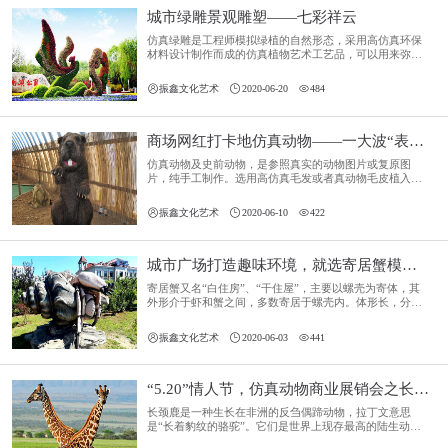
城市绿雕景观雕塑——七彩祥云
仿真绿雕是工程师模拟绿植的自然形态，采用高仿真环保
材料设计制作而成的仿真植物艺术工艺品，可以用来弥补
绿植只能地区观赏的局限性。



振鑫文化艺术
2020-06-20
484
商场网红打卡地仿真动物——一大波“表情包”来袭！
仿真动物及史前动物，是参照真实的动物图片或复原图
片，纯手工制作。选用高仿真毛发或者真动物毛皮植入皮
肤，手工彩绘，制作出等比例或者按比例缩放的仿真动
物。



振鑫文化艺术
2020-06-10
422
城市广场打造趣味环境，就选寄居蟹模型（仿真动物）
寄居蟹又名“白住房”、“干住屋”，主要以螺壳为寄体，其
外形介于虾和蟹之间，多数寄居于螺壳内。体形长，分头
胸部及腹部。头胸部前部较狭窄，钙化较强，后部扩展较
宽，角质或完全膜质，有明显的颈沟。



振鑫文化艺术
2020-06-03
441
“5.20”情人节，仿真动物商业展销会之长颈鹿模型
长颈鹿是一种生长在非洲的反刍偶蹄动物，拉丁文意思
是“长着豹纹的骆驼”。它们是世界上现存最高的陆生动
物。以树叶及小树枝为主食。眼大而突出，位于头顶上，