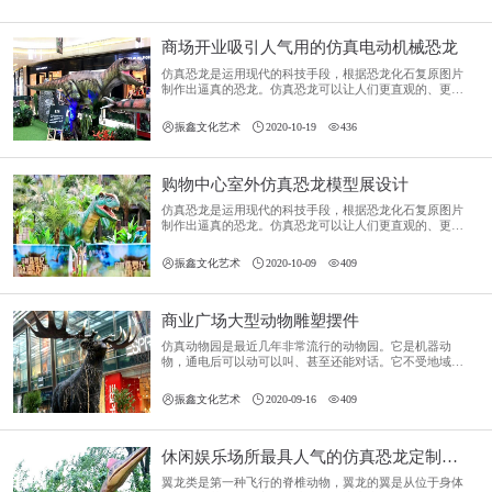
商场开业吸引人气用的仿真电动机械恐龙
仿真恐龙是运用现代的科技手段，根据恐龙化石复原图片
制作出逼真的恐龙。仿真恐龙可以让人们更直观的、更形
象的了解恐龙还原远古的恐龙时代风貌，了解恐龙的相关
知识。



振鑫文化艺术
2020-10-19
436
购物中心室外仿真恐龙模型展设计
仿真恐龙是运用现代的科技手段，根据恐龙化石复原图片
制作出逼真的恐龙。仿真恐龙可以让人们更直观的、更形
象的了解恐龙还原远古的恐龙时代风貌，了解恐龙的相关
知识。



振鑫文化艺术
2020-10-09
409
商业广场大型动物雕塑摆件
仿真动物园是最近几年非常流行的动物园。它是机器动
物，通电后可以动可以叫、甚至还能对话。它不受地域的
限制，商业活动在购物广场、商业景区、公园、草坪上就
能做一场动物展示活动，后期维护成本非常低。



振鑫文化艺术
2020-09-16
409
休闲娱乐场所最具人气的仿真恐龙定制模型——翼龙
翼龙类是第一种飞行的脊椎动物，翼龙的翼是从位于身体