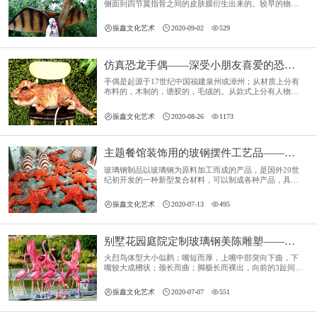
侧面到四节翼指骨之间的皮肤膜衍生出来的。较早的物种
有长而布满牙齿的颚部，以及长尾巴；较晚的物种有大幅
缩短的尾巴，而且缺乏牙齿。



振鑫文化艺术
2020-09-02
529
仿真恐龙手偶——深受小朋友喜爱的恐龙玩具
手偶是起源于17世纪中国福建泉州或漳州；从材质上分有
布料的，木制的，塘胶的，毛绒的。从款式上分有人物手
偶，动物手偶，卡通手偶，动漫手偶。手偶是玩具中不可
缺少的，也是促进宝宝和大人们之间的感情交流，是各个



振鑫文化艺术
2020-08-26
1173
年龄段孩子们的不可缺少的玩具。
主题餐馆装饰用的玻钢摆件工艺品——小龙虾、海螺、海星...
玻璃钢制品以玻璃钢为原料加工而成的产品，是国外20世
纪初开发的一种新型复合材料，可以制成各种产品，具有
质轻高强、防腐、保温、绝缘、隔音、使用寿命长等诸多
优点。



振鑫文化艺术
2020-07-13
495
别墅花园庭院定制玻璃钢美陈雕塑——火烈鸟
火烈鸟体型大小似鹳；嘴短而厚，上嘴中部突向下曲，下
嘴较大成槽状；颈长而曲；脚极长而裸出，向前的3趾间有
蹼，后趾短小不着地；翅大小适中；尾短；体羽白而带玫
瑰色，飞羽黑，覆羽深红，诸色相衬，非常艳丽。



振鑫文化艺术
2020-07-07
551