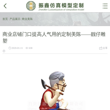


首页
/
产品展示
/
商业美陈
商业店铺门口提高人气用的定制美陈——靓仔雕
塑



2020-01-11
638
分享
