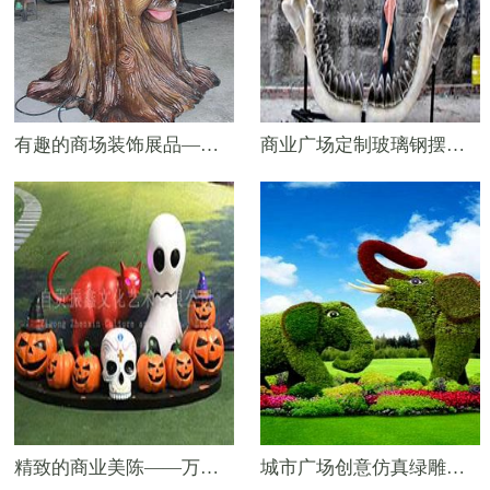
有趣的商场装饰展品——仿真说话树
商业广场定制玻璃钢摆件——拍照“大嘴巴”
精致的商业美陈——万圣节南瓜头雕塑
城市广场创意仿真绿雕定制——大象绿雕工艺品