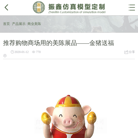


首页
/
产品展示
/
商业美陈
推荐购物商场用的美陈展品——金猪送福



2020-01-12
770
分享
