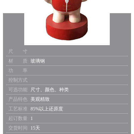
尺 寸
材 质
玻璃钢
功 率
控制方式
可选功能
尺寸、颜色、种类
产品特色
美观精致
工艺标准
85%以上还原度
起订数量
1
交货时间
15天