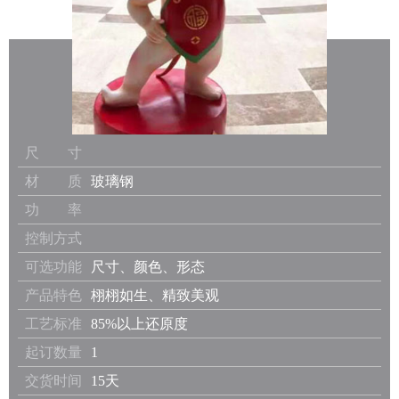
尺 寸
材 质
玻璃钢
功 率
控制方式
可选功能
尺寸、颜色、形态
产品特色
栩栩如生、精致美观
工艺标准
85%以上还原度
起订数量
1
交货时间
15天