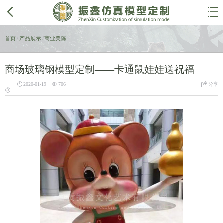


首页
/
产品展示
/
商业美陈
商场玻璃钢模型定制——卡通鼠娃娃送祝福



2020-01-19
706
分享
